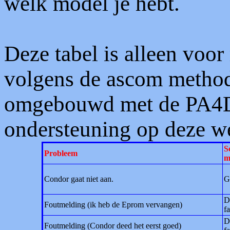
welk model je hebt.
Deze tabel is alleen voo
volgens de ascom methode
omgebouwd met de PA4D
ondersteuning op deze we
S
Probleem
m
Condor gaat niet aan.
G
D
Foutmelding (ik heb de Eprom vervangen)
fa
D
Foutmelding (Condor deed het eerst goed)