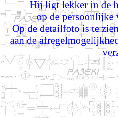
Hij ligt lekker in de 
op de persoonlijke
Op de detailfoto is te zie
aan de afregelmogelijkhe
ver